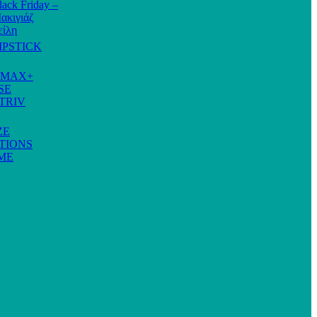
lack Friday –
ακιγιάζ
είλη
IPSTICK
ΡΟΣΩΠΟΥ
AMAX+
SE
TRIV
ΩΜΑΤΟΣ
ZE
TIONS
ME