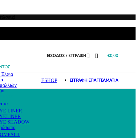
υς τους τύπους
νισμα
μαλλιά
ς Πιτυρίδας
τώσεις!
ς Τριχόπτωσης
μαλλιά
ς Λιπαρότητας
αρισμένα μαλλιά
μαλλιά
ι ταλαιπωρημένα
ΕΊΣΟΔΟΣ / ΕΓΓΡΑΦΉ
€
0,00
 Μαλλιά
ΝΤΟΣ
 Έλαια
ία
ESHOP
ΕΓΓΡΑΦΗ ΕΠΑΓΓΕΛΜΑΤΙΑ
μαλλιών
άν
ΚΙΓΙΑΖ
άτια
YE LINER
YELINER
YE SHADOW
πρόσωπο
OMPACT