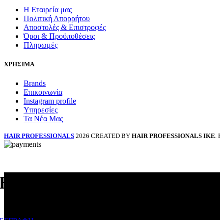
Η Εταιρεία μας
Πολιτική Απορρήτου
Αποστολές & Επιστροφές
Όροι & Προϋποθέσεις
Πληρωμές
ΧΡΗΣΙΜΑ
Brands
Επικοινωνία
Instagram profile
Υπηρεσίες
Τα Νέα Μας
HAIR PROFESSIONALS
2026 CREATED BY
HAIR PROFESSIONALS ΙΚΕ
.
Είσαι επαγγελματίας; Κάνε ε