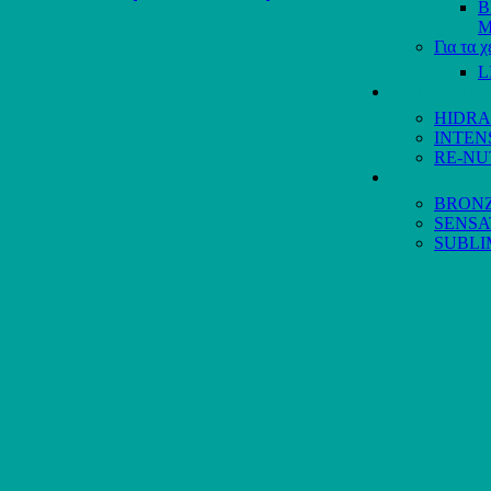
B
Μ
Για τα χ
L
ΦΡΟΝΤΙΔΑ Π
HIDR
INTEN
RE-NU
ΦΡΟΝΤΙΔΑ Σ
BRON
SENSA
SUBLI