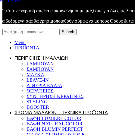
ΕΓΓΡΑΦΗ
Μετά την εγγραφή σας θα επικοινωνήσουμε μαζί σας για όλες τις λεπτ
Τα δεδομένα σας θα χρησιμοποιηθούν σύμφωνα με τους
Όρους & τις
Search
Menu
ΠΡΟΪΟΝΤΑ
ΠΕΡΙΠΟΙΗΣΗ ΜΑΛΛΙΩΝ
ΣΑΜΠΟΥΑΝ
ΣΑΜΠΟΥΑΝ
ΜΑΣΚΑ
LEAVE-IN
ΑΙΘΕΡΙΑ ΕΛΑΙΑ
ΘΕΡΑΠΕΙΕΣ
ΣΥΝΤΗΡΗΣΗ ΚΕΡΑΤΙΝΗΣ
STYLING
BOOSTER
ΧΡΩΜΑ ΜΑΛΛΙΩΝ – ΤΕΧΝΙΚΑ ΠΡΟΪΟΝΤΑ
ΒΑΦΗ LUMIERE COLOR
ΒΑΦΗ NATURAL COLOR
ΒΑΦΗ BLUMIN PERFECT
ΜΑΣΚΑ ΧΡΩΜΑΤΟΣ IONIC