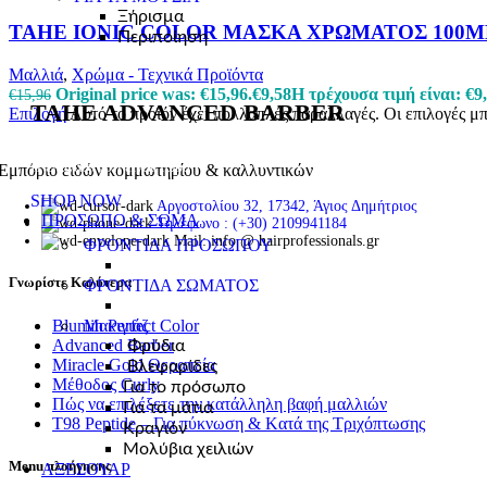
Ξήρισμα
TAHE IONIC COLOR ΜΑΣΚΑ ΧΡΩΜΑΤΟΣ 100M
Περιποίηση
Μαλλιά
,
Χρώμα - Τεχνικά Προϊόντα
Original price was: €15,96.
€
9,58
Η τρέχουσα τιμή είναι: €9,
€
15,96
TAHE ADVANCED BARBER
Επιλογή
Αυτό το προϊόν έχει πολλαπλές παραλλαγές. Οι επιλογές μ
Η επανάσταση είναι τώρα!
Εμπόριο ειδών κομμωτηρίου & καλλυντικών
SHOP NOW
Αργοστολίου 32, 17342, Άγιος Δημήτριος
ΠΡΟΣΩΠΟ & ΣΩΜΑ
Τηλέφωνο : (+30) 2109941184
Mail: info @ hairprofessionals.gr
ΦΡΟΝΤΙΔΑ ΠΡΟΣΩΠΟΥ
Γνωρίστε Καλύτερα
ΦΡΟΝΤΙΔΑ ΣΩΜΑΤΟΣ
Blumin Perfect Color
Μακιγιάζ
Advanced Barber
Φρύδια
Miracle Gold Θεραπεία
Βλεφαρίδες
Μέθοδος Curly
Για το πρόσωπο
Πώς να επιλέξετε την κατάλληλη βαφή μαλλιών
Για τα μάτια
T98 Peptide – Για πύκνωση & Kατά της Tριχόπτωσης
Κραγιόν
Μολύβια χειλιών
Menu πλοήγησης
ΑΞΕΣΟΥΑΡ