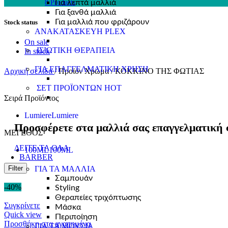
8 Products
Για λεπτά μαλλιά
Για ξανθά μαλλιά
Για μαλλιά που φριζάρουν
Stock status
ΑΝΑΚΑΤΑΣΚΕΥΗ PLEX
On sale
ΙΣΙΩΤΙΚΗ ΘΕΡΑΠΕΙΑ
In stock
ΓΙΑ ΕΠΑΓΓΕΛΜΑΤΙΚΗ ΧΡΗΣΗ
Αρχική σελίδα
/
Προϊόν Χρώμα
/
ΚΟΚΚΙΝΟ ΤΗΣ ΦΩΤΙΑΣ
ΣΕΤ ΠΡΟΪΟΝΤΩΝ
HOT
Σειρά Προϊόντος
Lumiere
Lumiere
Προσφέρετε στα μαλλιά σας επαγγελματική 
ΜΕΓΕΘΟΣ
ΔΕΙΤΕ ΤΑ ΟΛΑ
100ML
100ML
BARBER
Filter
ΓΙΑ ΤΑ ΜΑΛΛΙΑ
Σαμπουάν
-40%
Styling
Θεραπείες τριχόπτωσης
Συγκρίνετε
Μάσκα
Quick view
Περιποίηση
Προσθήκη στα αγαπημένα
ΓΙΑ ΤΑ ΜΟΥΣΙΑ