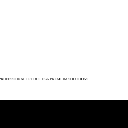
 PROFESSIONAL PRODUCTS & PREMIUM SOLUTIONS.
γγραφή και δες τιμές χονδρικ