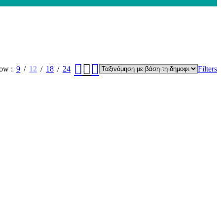
how
9
12
18
24
Filters