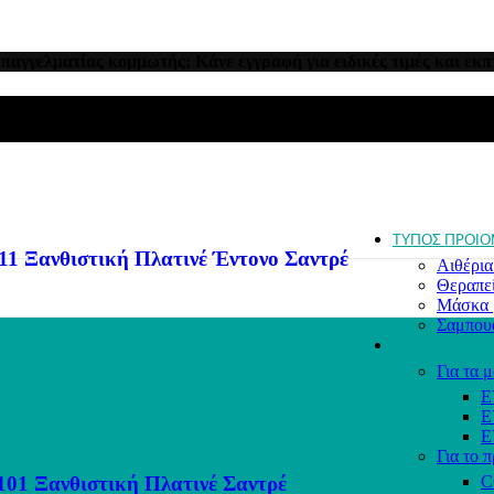
Για όλο
Για χτέ
Γκρίζα 
Κατά τη
επαγγελματίας κομμωτής; Κάνε εγγραφή για ειδικές τιμές και εκπ
Κατά τη
Λεπτά 
Κατά τη
Ντεκαπ
Ξανθά 
Ξηρά κα
μαλλιά
Σγουρά
ΤΥΠΟΣ ΠΡΟΙΟ
Ξανθιστική Πλατινέ Έντονο Σαντρέ
Αιθέρια
Θεραπε
Μάσκα 
Σαμπου
ΠΡΟΪΟΝΤΑ ΜΑ
Για τα μ
E
E
E
Για το 
 Ξανθιστική Πλατινέ Σαντρέ
C