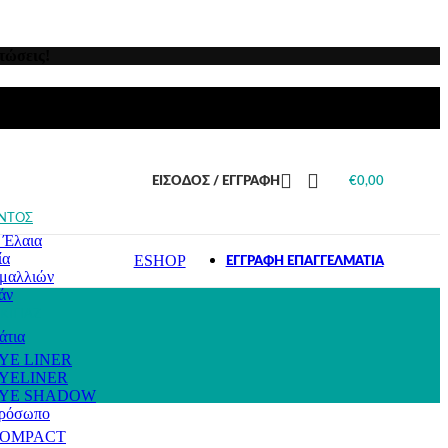
υς τους τύπους
νισμα
μαλλιά
ς Πιτυρίδας
τώσεις!
ς Τριχόπτωσης
μαλλιά
ς Λιπαρότητας
αρισμένα μαλλιά
μαλλιά
ι ταλαιπωρημένα
ΕΊΣΟΔΟΣ / ΕΓΓΡΑΦΉ
€
0,00
 Μαλλιά
ΝΤΟΣ
 Έλαια
ία
ESHOP
ΕΓΓΡΑΦΗ ΕΠΑΓΓΕΛΜΑΤΙΑ
μαλλιών
άν
ΚΙΓΙΑΖ
άτια
YE LINER
YELINER
YE SHADOW
πρόσωπο
OMPACT