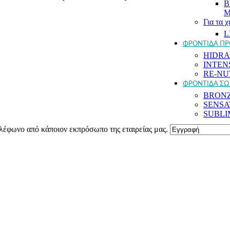
B
Μ
Για τα χ
L
ΦΡΟΝΤΙΔΑ Π
HIDR
INTEN
RE-NU
ΦΡΟΝΤΙΔΑ Σ
BRON
SENSA
SUBLI
λέφωνο από κάποιον εκπρόσωπο της εταιρείας μας.