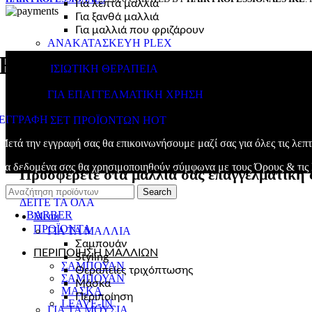
Για λεπτά μαλλιά
Για ξανθά μαλλιά
Για μαλλιά που φριζάρουν
ΑΝΑΚΑΤΑΣΚΕΥΗ PLEX
Είσαι επαγγελματίας; Κάνε ε
ΙΣΙΩΤΙΚΗ ΘΕΡΑΠΕΙΑ
ΓΙΑ ΕΠΑΓΓΕΛΜΑΤΙΚΗ ΧΡΗΣΗ
ΕΓΓΡΑΦΗ
ΣΕΤ ΠΡΟΪΟΝΤΩΝ
HOT
Μετά την εγγραφή σας θα επικοινωνήσουμε μαζί σας για όλες τις λεπτ
Τα δεδομένα σας θα χρησιμοποιηθούν σύμφωνα με τους
Όρους & τις
Προσφέρετε στα μαλλιά σας επαγγελματική 
Search
ΔΕΙΤΕ ΤΑ ΟΛΑ
BARBER
Menu
ΠΡΟΪΟΝΤΑ
ΓΙΑ ΤΑ ΜΑΛΛΙΑ
Σαμπουάν
ΠΕΡΙΠΟΙΗΣΗ ΜΑΛΛΙΩΝ
Styling
ΣΑΜΠΟΥΑΝ
Θεραπείες τριχόπτωσης
ΣΑΜΠΟΥΑΝ
Μάσκα
ΜΑΣΚΑ
Περιποίηση
LEAVE-IN
ΓΙΑ ΤΑ ΜΟΥΣΙΑ