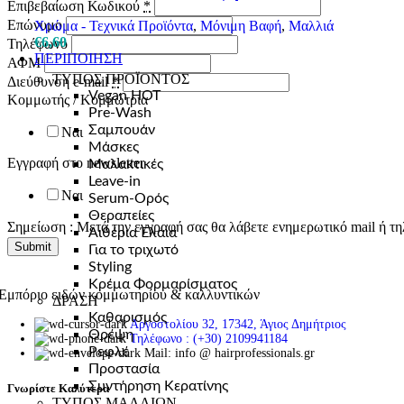
Επιβεβαίωση Κωδικού
*
Επώνυμο
Χρώμα - Τεχνικά Προϊόντα
,
Μόνιμη Βαφή
,
Μαλλιά
€
6,60
Τηλέφωνο
ΠΕΡΙΠΟΙΗΣΗ
ΑΦΜ
ΤΥΠΟΣ ΠΡΟΪΟΝΤΟΣ
Διεύθυνση e-mail
*
Vegan
HOT
Κομμωτής / Κομμώτρια
Pre-Wash
Σαμπουάν
Ναι
Μάσκες
Εγγραφή στο newsletter
Μαλακτικές
Leave-in
Ναι
Serum-Ορός
Θεραπείες
Σημείωση : Μετά την εγγραφή σας θα λάβετε ενημερωτικό mail ή τη
Αιθέρια Έλαια
Submit
Για το τριχωτό
Styling
Κρέμα Φορμαρίσματος
Εμπόριο ειδών κομμωτηρίου & καλλυντικών
ΔΡΑΣΗ
Καθαρισμός
Αργοστολίου 32, 17342, Άγιος Δημήτριος
Θρέψη
Τηλέφωνο : (+30) 2109941184
Ρεφλέ
Mail: info @ hairprofessionals.gr
Προστασία
Συντήρηση Κερατίνης
Γνωρίστε Καλύτερα
ΤΥΠΟΣ ΜΑΛΛΙΩΝ