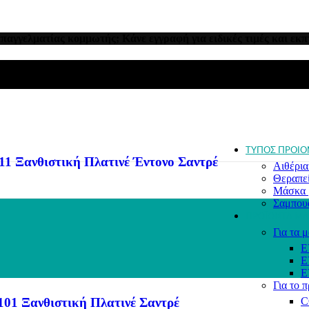
Για όλο
Για χτέ
Γκρίζα 
Κατά τη
επαγγελματίας κομμωτής; Κάνε εγγραφή για ειδικές τιμές και εκπ
Κατά τη
Λεπτά 
Κατά τη
Ντεκαπ
Ξανθά 
Ξηρά κα
μαλλιά
Σγουρά
ΤΥΠΟΣ ΠΡΟΙΟ
Ξανθιστική Πλατινέ Έντονο Σαντρέ
Αιθέρια
Θεραπε
Μάσκα 
Σαμπου
ΠΡΟΪΟΝΤΑ ΜΑ
Για τα μ
E
E
E
Για το 
 Ξανθιστική Πλατινέ Σαντρέ
C