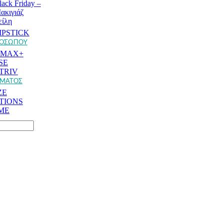
lack Friday –
ακιγιάζ
είλη
IPSTICK
ΡΟΣΩΠΟΥ
AMAX+
SE
TRIV
ΩΜΑΤΟΣ
ZE
TIONS
ME