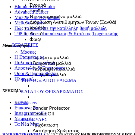
Σγουρά
Blumin Perfect Color
Ξανθά
Advanced Barber
Ντεκαπαρισμένα μαλλιά
Miracle Gold Θεραπεία
Διόρθωση Ανεπιθύμητων Τόνων (Ξανθά)
Μέθοδος Curly
Πώς να επιλέξετε την κατάλληλη βαφή μαλλιών
Χοντρά
T98 Peptide – Για πύκνωση & Kατά της Tριχόπτωσης
Λεπτά
Φριζέ
ΘΕΡΑΠΕΙΕΣ
Menu πλοήγησης
Μάσκες
Η Εταιρεία μας
Για λεπτά μαλλιά
Πολιτική Απορρήτου
Για χοντρά μαλλιά
Αποστολές & Επιστροφές
Για βαμμένα μαλλιά
Όροι & Προϋποθέσεις
Για ξηρά μαλλιά
Πληρωμές
ΜΠΟΤΟΞ ΑΠΟΤΕΛΕΣΜΑ
ΧΡΗΣΙΜΑ
ΚΑΤΑ ΤΟΥ ΦΡΙΖΑΡΙΣΜΑΤΟΣ
Brands
Boosters
Επικοινωνία
Bonder Protector
Instagram profile
Power Oil
Υπηρεσίες
ΑΜΠΟΥΛΕΣ
Τα Νέα Μας
Τριχόπτωση
Διατήρηση Χρώματος
HAIR PROFESSIONALS
2026 CREATED BY
HAIR PROFESSIONALS ΙΚΕ
.