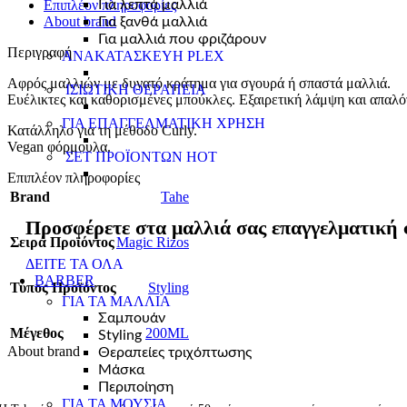
Επιπλέον πληροφορίες
Για λεπτά μαλλιά
About brand
Για ξανθά μαλλιά
Για μαλλιά που φριζάρουν
Περιγραφή
ΑΝΑΚΑΤΑΣΚΕΥΗ PLEX
Αφρός μαλλιών με δυνατό κράτημα για σγουρά ή σπαστά μαλλιά.
ΙΣΙΩΤΙΚΗ ΘΕΡΑΠΕΙΑ
Ευέλικτες και καθορισμένες μπούκλες. Εξαιρετική λάμψη και απαλό
ΓΙΑ ΕΠΑΓΓΕΛΜΑΤΙΚΗ ΧΡΗΣΗ
Κατάλληλο για τη μέθοδο Curly.
Vegan φόρμουλα.
ΣΕΤ ΠΡΟΪΟΝΤΩΝ
HOT
Επιπλέον πληροφορίες
Brand
Tahe
Προσφέρετε στα μαλλιά σας επαγγελματική 
Σειρά Προϊόντος
Magic Rizos
ΔΕΙΤΕ ΤΑ ΟΛΑ
BARBER
Τύπος Προϊόντος
Styling
ΓΙΑ ΤΑ ΜΑΛΛΙΑ
Σαμπουάν
Μέγεθος
200ML
Styling
About brand
Θεραπείες τριχόπτωσης
Μάσκα
Περιποίηση
ΓΙΑ ΤΑ ΜΟΥΣΙΑ