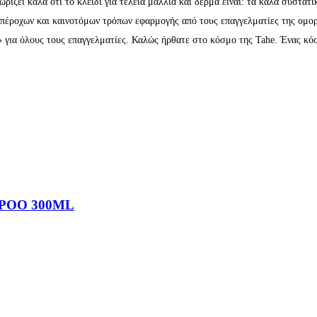
ρίζει καλά ότι το κλειδί για τέλεια μαλλιά και δέρμα είναι: τα καλά συστατι
πέροχων και καινοτόμων τρόπων εφαρμογής από τους επαγγελματίες της ομορφ
» για όλους τους επαγγελματίες. Καλώς ήρθατε στο κόσμο της Tahe. Ένας κό
POO 300ML