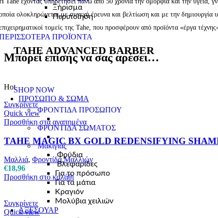
H
Tahe
έχοντας υπηρετήσει πάνω από 50 χρόνια την ομορφιά και την υγεία, γνω
Ξήρισμα
οποία ολοκληρώνεται με συνεχή έρευνα και βελτίωση και με την δημιουργία υ
Περιποίηση
επιχειρηματικοί τομείς της
Tahe
, που προσφέρουν από προϊόντα «έργα τέχνης
ΠΕΡΙΣΣΟΤΕΡΑ ΠΡΟΪΟΝΤΑ
TAHE ADVANCED BARBER
Μπορεί επίσης να σας αρέσει…
Η επανάσταση είναι τώρα!
Hot
SHOP NOW
ΠΡΟΣΩΠΟ & ΣΩΜΑ
Συγκρίνετε
ΦΡΟΝΤΙΔΑ ΠΡΟΣΩΠΟΥ
Quick view
Προσθήκη στα αγαπημένα
ΦΡΟΝΤΙΔΑ ΣΩΜΑΤΟΣ
TAHE MAGIC BX GOLD REDENSIFYING SHAM
Μακιγιάζ
Φρύδια
Μαλλιά
,
Φροντίδα Μαλλιών
Βλεφαρίδες
€
18,96
Για το πρόσωπο
Προσθήκη στο καλάθι
Για τα μάτια
Κραγιόν
Μολύβια χειλιών
Συγκρίνετε
ΑΞΕΣΟΥΑΡ
Quick view