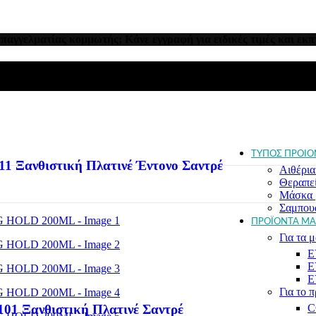
Για όλο
Για χτέ
Γκρίζα 
Κατά τη
επαγγελματίας κομμωτής; Κάνε εγγραφή για ειδικές τιμές και εκπ
Κατά τη
Λεπτά 
Κατά τη
Ντεκαπ
Ξανθά 
Ξηρά κα
μαλλιά
Σγουρά
ΤΥΠΟΣ ΠΡΟΙΟ
Ξανθιστική Πλατινέ Έντονο Σαντρέ
Αιθέρια
Θεραπε
Μάσκα 
Σαμπου
ΠΡΟΪΟΝΤΑ ΜΑ
Για τα μ
E
E
E
Για το 
 Ξανθιστική Πλατινέ Σαντρέ
C