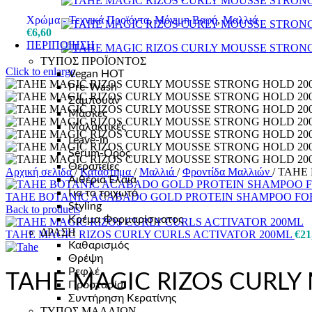
Χρώμα - Τεχνικά Προϊόντα
,
Μόνιμη Βαφή
,
Μαλλιά
€
6,60
ΠΕΡΙΠΟΙΗΣΗ
ΤΥΠΟΣ ΠΡΟΪΟΝΤΟΣ
Click to enlarge
Vegan
HOT
Pre-Wash
Σαμπουάν
Μάσκες
Μαλακτικές
Leave-in
Serum-Ορός
Θεραπείες
Αρχική σελίδα
/
Κατάστημα
/
Μαλλιά
/
Φροντίδα Μαλλιών
/
TAHE 
Αιθέρια Έλαια
Για το τριχωτό
TAHE BOTANIC ACABADO GOLD PROTEIN SHAMPOO FOR
Styling
Back to products
Κρέμα Φορμαρίσματος
ΔΡΑΣΗ
TAHE MAGIC RIZOS CURLY CURLS ACTIVATOR 200ML
€
21
Καθαρισμός
Θρέψη
Ρεφλέ
TAHE MAGIC RIZOS CURL
Προστασία
Συντήρηση Κερατίνης
ΤΥΠΟΣ ΜΑΛΛΙΩΝ