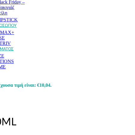
lack Friday –
ακιγιάζ
είλη
IPSTICK
ΡΟΣΩΠΟΥ
AMAX+
SE
TRIV
ΩΜΑΤΟΣ
ZE
TIONS
ME
χουσα τιμή είναι: €10,04.
0ML