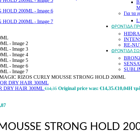
B
Μ
Για τα χ
L
ΦΡΟΝΤΙΔΑ Π
HIDR
INTEN
RE-NU
ΦΡΟΝΤΙΔΑ Σ
BRON
SENSA
SUBLI
MAGIC RIZOS CURLY MOUSSE STRONG HOLD 200ML
 DRY HAIR 300ML
Original price was: €14,35.
€
10,04
Η τρέ
€
14,35
,87
Y MOUSSE STRONG HOLD 20