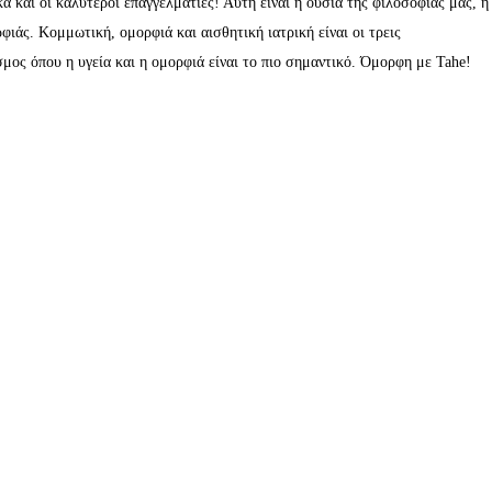
κά και οι καλύτεροι επαγγελματίες! Αυτή είναι η ουσία της φιλοσοφίας μας, η
ιάς. Κομμωτική, ομορφιά και αισθητική ιατρική είναι οι τρεις
σμος όπου η υγεία και η ομορφιά είναι το πιο σημαντικό. Όμορφη με
Tahe
!