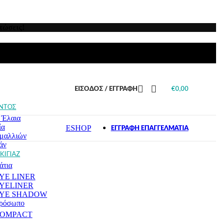
υς τους τύπους
νισμα
μαλλιά
ς Πιτυρίδας
τώσεις!
ς Τριχόπτωσης
μαλλιά
ς Λιπαρότητας
αρισμένα μαλλιά
μαλλιά
ι ταλαιπωρημένα
ΕΊΣΟΔΟΣ / ΕΓΓΡΑΦΉ
€
0,00
 Μαλλιά
ΝΤΟΣ
 Έλαια
ία
ESHOP
ΕΓΓΡΑΦΗ ΕΠΑΓΓΕΛΜΑΤΙΑ
μαλλιών
άν
ΚΙΓΙΑΖ
άτια
YE LINER
YELINER
YE SHADOW
πρόσωπο
OMPACT